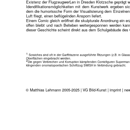
Existenz der FlugzeugwerLen in Dresden Klotzsche geprägt w
Idendifikationsmöglichkeiten mit dem Kunstwerk ergeben sic
dem die humorissche Form der Visualisierung dem Einzelnen
Luft fliegt, einen beflügelnden Ansporn liefert.
Einem Comic gleich eröffnet die skulpturale Anordnung ein e
offen bleibt und nach Belieben weitergesponnen werden kann
dieser Geschichte scheint direkt aus dem Schulgebäude de
1
Scratches sind oft in der Garffitiszene ausgeführte Ritzungen (z.B. in Glass
Oberflächen eingebracht werden.
2
Die gegen Verbrechen und Korruption kämpfenden Comicfiguren Superman u
klingenden onomatopoetischen Schriftzug SWISH in Verbindung gebracht.
© Matthias Lehmann 2005-2025 | VG Bild-Kunst |
imprint |
new